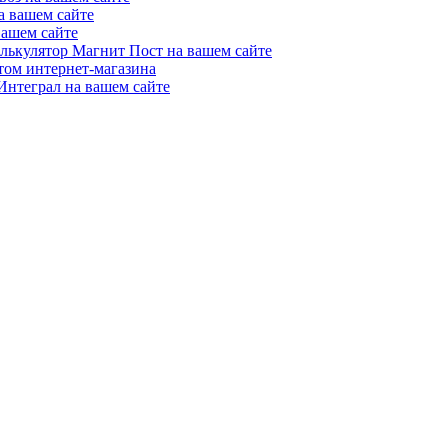
на вашем сайте
вашем сайте
лькулятор Магнит Пост на вашем сайте
том интернет-магазина
Интеграл на вашем сайте