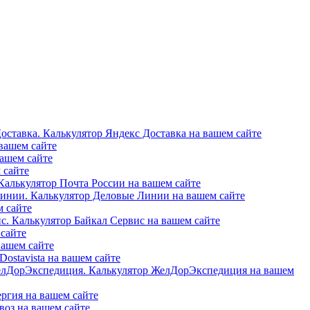
оставка. Калькулятор Яндекс Доставка на вашем сайте
вашем сайте
вашем сайте
 сайте
Калькулятор Почта России на вашем сайте
инии. Калькулятор Деловые Линии на вашем сайте
 сайте
с. Калькулятор Байкал Сервис на вашем сайте
сайте
вашем сайте
Dostavista на вашем сайте
елДорЭкспедиция. Калькулятор ЖелДорЭкспедиция на вашем
ргия на вашем сайте
воз на вашем сайте