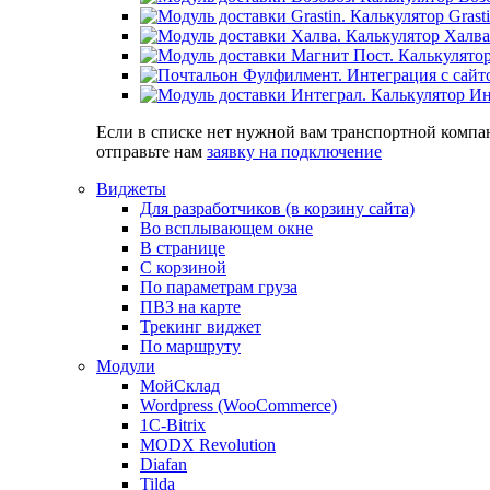
Если в списке нет нужной вам транспортной компа
отправьте нам
заявку на подключение
Виджеты
Для разработчиков (в корзину сайта)
Во всплывающем окне
В странице
С корзиной
По параметрам груза
ПВЗ на карте
Трекинг виджет
По маршруту
Модули
МойСклад
Wordpress (WooCommerce)
1С-Bitrix
MODX Revolution
Diafan
Tilda