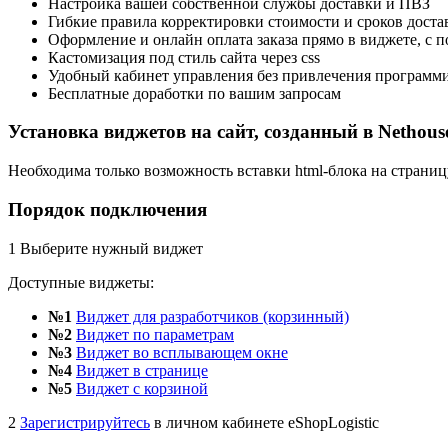
Настройка вашей собственной службы доставки и ПВЗ
Гибкие правила корректировки стоимости и сроков доста
Оформление и онлайн оплата заказа прямо в виджете, с п
Кастомизация под стиль сайта через css
Удобный кабинет управления без привлечения программ
Бесплатные доработки по вашим запросам
Установка виджетов на сайт, созданный в Nethous
Необходима только возможность вставки html-блока на страниц
Порядок подключения
1
Выберите нужный виджет
Доступные виджеты:
№1
Виджет для разработчиков (корзинный)
№2
Виджет по параметрам
№3
Виджет во всплывающем окне
№4
Виджет в странице
№5
Виджет с корзиной
2
Зарегистрируйтесь
в личном кабинете eShopLogistic