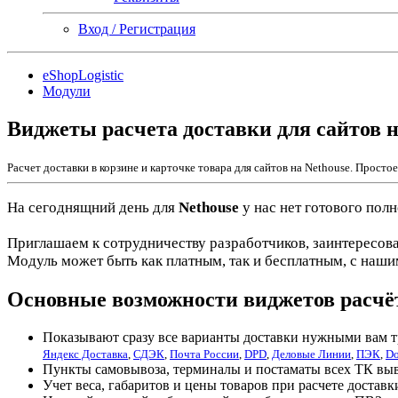
Вход / Регистрация
eShopLogistic
Модули
Виджеты расчета доставки для сайтов н
Расчет доставки в корзине и карточке товара для сайтов на Nethouse. Прост
На сегоднящний день для
Nethouse
у нас нет готового пол
Приглашаем к сотрудничеству разработчиков, заинтересова
Модуль может быть как платным, так и бесплатным, с наш
Основные возможности виджетов расчёт
Показывают сразу все варианты доставки нужными вам 
Яндекс Доставка
,
СДЭК
,
Почта России
,
DPD
,
Деловые Линии
,
ПЭК
,
Do
Пункты самовывоза, терминалы и постаматы всех ТК выв
Учет веса, габаритов и цены товаров при расчете доставк