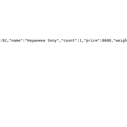
:92,"name":"Наушники Sony","count":1,"price":8600,"weigh