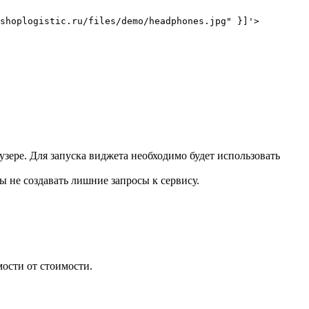
shoplogistic.ru/files/demo/headphones.jpg" }]'>

узере. Для запуска виджета необходимо будет использовать
ы не создавать лишние запросы к сервису.
ости от стоимости.