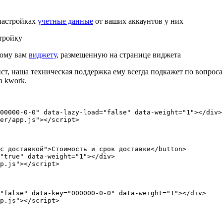
настройках
учетные данные
от ваших аккаунтов у них
тройку
ному вам
виджету
, размещенную на странице виджета
т, наша техническая поддержка ему всегда подкажет по вопроса
а kwork.
00000-0-0" data-lazy-load="false" data-weight="1"></div>

er/app.js"></script>
с доставкой">Стоимость и срок доставки</button>

"true" data-weight="1"></div>

p.js"></script>
"false" data-key="000000-0-0" data-weight="1"></div>

p.js"></script>