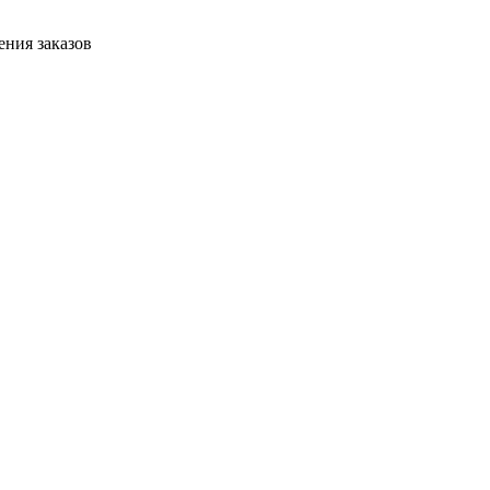
ения заказов