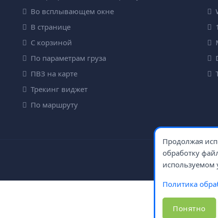
Во всплывающем окне
W
В странице
1
С корзиной
M
По параметрам груза
D
ПВЗ на карте
T
Трекинг виджет
По маршруту
Продолжая испо
обработку файл
используемом 
Политика обра
Понятно