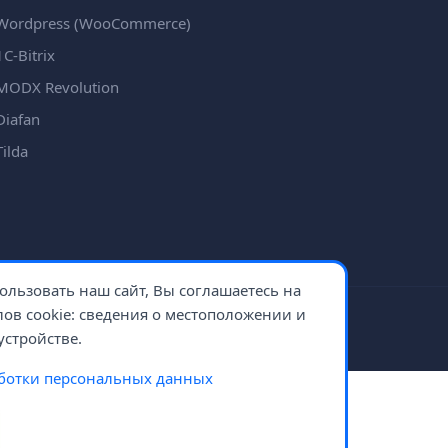
ordpress (WooCommerce)
С-Bitrix
ODX Revolution
iafan
ilda
льзовать наш сайт, Вы соглашаетесь на
ов cookie: сведения о местоположении и
Все права защищены - 2026 (c) eShopLogistic
устройстве.
ботки персональных данных