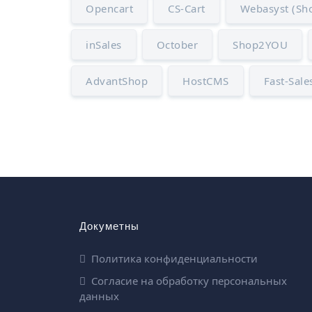
Opencart
CS-Cart
Webasyst (Sho
inSales
October
Shop2YOU
AdvantShop
HostCMS
Fast-Sale
Докуметны
Политика конфиденциальности
Согласие на обработку персональных
данных