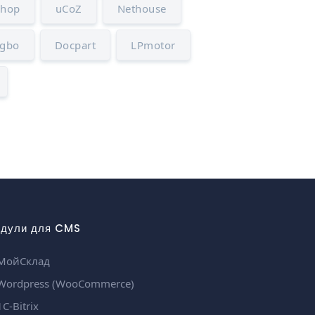
Shop
uCoZ
Nethouse
igbo
Docpart
LPmotor
дули для CMS
МойСклад
ordpress (WooCommerce)
С-Bitrix