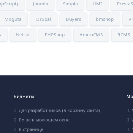
pScript)
Joomla
Simpla
UMI
Presta
Moguta
Drupal
Buyers
bmshop
V
s
Netcat
PHPShop
AmiroCMS
5CMS
Виджеты
Мо
Для разработчиков (в корзину сайта)
Во всплывающем окне
W
В странице
1