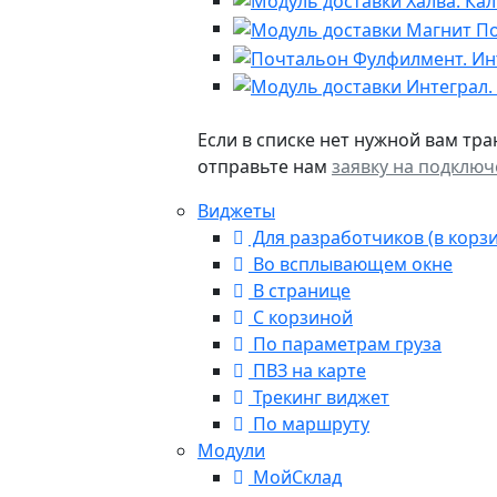
Если в списке нет нужной вам тр
отправьте нам
заявку на подклю
Виджеты
Для разработчиков (в корзи
Во всплывающем окне
В странице
С корзиной
По параметрам груза
ПВЗ на карте
Трекинг виджет
По маршруту
Модули
МойСклад