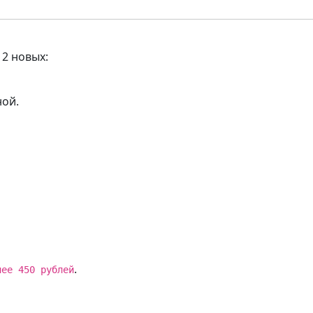
2 новых:
ной.
.
нее 450 рублей