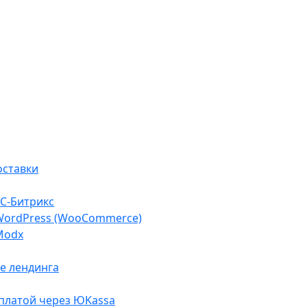
оставки
С-Битрикс
WordPress (WooCommerce)
Modx
е лендинга
оплатой через ЮKassa