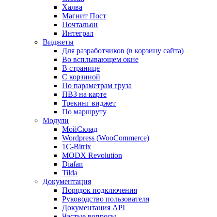
Халва
Магнит Пост
Почтальон
Интеграл
Виджеты
Для разработчиков (в корзину сайта)
Во всплывающем окне
В странице
С корзиной
По параметрам груза
ПВЗ на карте
Трекинг виджет
По маршруту
Модули
МойСклад
Wordpress (WooCommerce)
1С-Bitrix
MODX Revolution
Diafan
Tilda
Документация
Порядок подключения
Руководство пользователя
Документация API
Частые вопросы