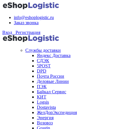
info@eshoplogistic.ru
Заказ звонка
Вход Регистрация
Службы доставки
Яндекс Доставка
СДЭК
5POST
DPD
Почта России
Деловые Линии
ПЭК
Байкал Сервис
КИТ
Logsis
Dostavista
ЖелДорЭкспедиция
Энергия
Возовоз
Grastin