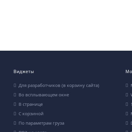
Виджеты
Мо
Для разработчиков (в корзину сайта)
Во всплывающем окне
W
В странице
1
С корзиной
M
По параметрам груза
D