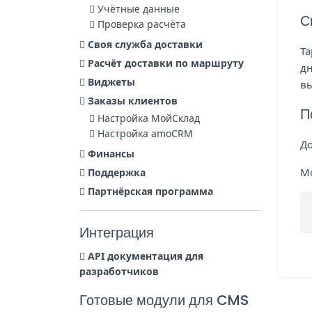
Учётные данные
С
Проверка расчёта
Своя служба доставки
Та
Расчёт доставки по маршруту
дн
Виджеты
в
Заказы клиентов
П
Настройка МойСклад
Настройка amoCRM
До
Финансы
Мо
Поддержка
Партнёрская программа
Интеграция
API документация для
разработчиков
Готовые модули для CMS