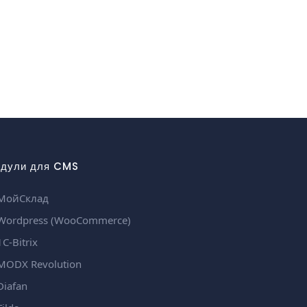
дули для CMS
МойСклад
ordpress (WooCommerce)
С-Bitrix
ODX Revolution
iafan