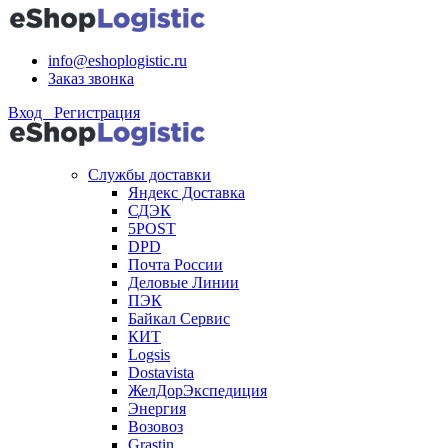
info@eshoplogistic.ru
Заказ звонка
Вход Регистрация
Службы доставки
Яндекс Доставка
СДЭК
5POST
DPD
Почта России
Деловые Линии
ПЭК
Байкал Сервис
КИТ
Logsis
Dostavista
ЖелДорЭкспедиция
Энергия
Возовоз
Grastin