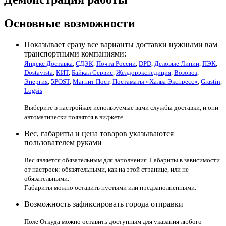
Основные возможности
Показывает сразу все варианты доставки нужными вам
транспортными компаниями:
Яндекс Доставка
,
СДЭК
,
Почта России
,
DPD
,
Деловые Линии
,
ПЭК
,
Dostavista
,
КИТ
,
Байкал Сервис
,
Желдорэкспедиция
,
Возовоз
,
Энергия
,
5POST
,
Магнит Пост
,
Постаматы «Халва Экспресс»
,
Grastin
,
Logsis
Выберите в настройках используемые вами службы доставки, и они
автоматически появятся в виджете.
Вес, габариты и цена товаров указываются
пользователем руками
Вес является обязательным для заполнения. Габариты в зависимости
от настроек: обязятельными, как на этой странице, или не
обязательными.
Габариты можно оставить пустыми или предзаполненными.
Возможность зафиксировать города отправки
Поле Откуда можно оставить доступным для указания любого