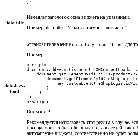
]'
Изменяет заголовок окна виджета на указанный.
data-title
Пример:
data-title="Узнать стоимость доставки"
Установите значение
для то
data-lazy-load="true"
Пример:
document
.addEventListener(
'DOMContentLoaded'
,
document
.getElementById(
'pills-product-2-
document
.getElementById(
'eShopLogisti
new
 CustomEvent(
'eShopLogisticWid
data-lazy-
        )

load
    })

})

</script>
Внимание!
Рекомендуется исползовать этот режим в случае, ес
посещаемостью (как обычных пользователей, так и 
автозагрузке виджета, соответственно не будет боль