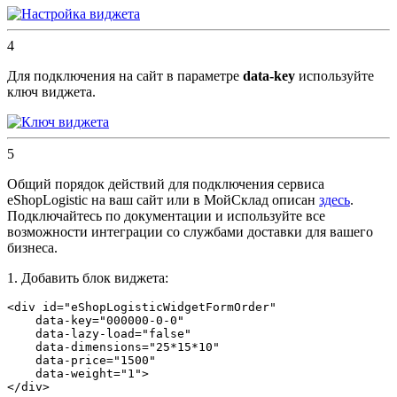
4
Для подключения на сайт в параметре
data-key
используйте
ключ виджета.
5
Общий порядок действий для подключения сервиса
eShopLogistic на ваш сайт или в МойСклад описан
здесь
.
Подключайтесь по документации и используйте все
возможности интеграции со службами доставки для вашего
бизнеса.
1. Добавить блок виджета:
<
div
id
=
"eShopLogisticWidgetFormOrder"
data-key
=
"000000-0-0"
data-lazy-load
=
"false"
data-dimensions
=
"25*15*10"
data-price
=
"1500"
data-weight
=
"1"
>
</
div
>