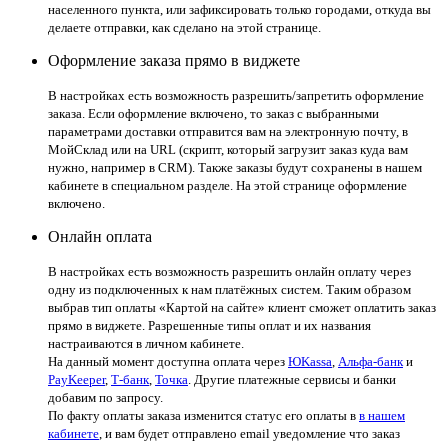
населенного пункта, или зафиксировать только городами, откуда вы
делаете отправки, как сделано на этой странице.
Оформление заказа прямо в виджете
В настройках есть возможность разрешить/запретить оформление
заказа. Если оформление включено, то заказ с выбранными
параметрами доставки отправится вам на электронную почту, в
МойСклад или на URL (скрипт, который загрузит заказ куда вам
нужно, например в CRM). Также заказы будут сохранены в нашем
кабинете в специальном разделе. На этой странице оформление
включено.
Онлайн оплата
В настройках есть возможность разрешить онлайн оплату через
одну из подключенных к нам платёжных систем. Таким образом
выбрав тип оплаты «Картой на сайте» клиент сможет оплатить заказ
прямо в виджете. Разрешенные типы оплат и их названия
настраиваются в личном кабинете.
На данный момент доступна оплата через
ЮKassa
,
Альфа-банк
и
PayKeeper
,
Т-банк
,
Точка
. Другие платежные сервисы и банки
добавим по запросу.
По факту оплаты заказа изменится статус его оплаты в
в нашем
кабинете
, и вам будет отправлено email уведомление что заказ