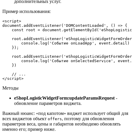
дополнительных услуг.
Пример использования:
document
.addEventListener(
'DOMContentLoaded'
, 
()
 =>
 {

    const root = 
document
.getElementById(
'eShopLogistic
    root.addEventListener(
'eShopLogisticWidgetFormOrder
console
.log(
'Событие onLoadApp'
, event.detail)

    });

    root.addEventListener(
'eShopLogisticWidgetFormOrder
console
.log(
'Событие onSelectedService'
, event.
    })

//
 ...

</script>
Методы
eShopLogisticWidgetForm:updateParamsRequest
-
обновление параметров виджета.
Важный нюанс: «под капотом» виджет использует общий для
всех виджетов объект
, поэтому для обновления
offers
параметров веса, цены и габаритов необходимо обновлять
именно его; пример ниже.