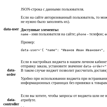
JSON-строка с данными пользователя.
Если на сайте авторизованный пользователь, то мо
не нужно было заполнять их).
data-user
Доступные элементы:
- имя пользователя на сайте;
- телефон;
name
phone
e
Пример:
data-user=
'{ "name": "Иванов Иван Иванович", 
Если в настройках виджета в нашем личном кабинет
отправку заказа, установите значение
data-order="
data-
В таком случае виджет позволит рассчитать доставку
order
Удобно при использовании виджета при встраивани
информационных страницах без привязки к товарам
Если вы хотите, чтобы запросы от виджета шли не н
data-
атрибуте.
controller