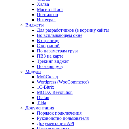
Халва
Магнит Пост
Почтальон
Интеграл
Виджеты
Для разработчиков (в корзину сайта)
Во всплывающем окне
В странице
С корзиной
По параметрам груза
ПВЗ на карте
Трекинг виджет
По маршруту
Модули
МойСклад
Wordpress (WooCommerce)
1С-Bitrix
MODX Revolution
Diafan
Tilda
Документация
Порядок подключения
Руководство пользователя
Документация API
Частые вопросы