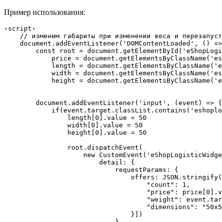
Пример использования:
‹script›

//
 изменим габариты при изменении веса и перезапуст
document
.addEventListener(
'DOMContentLoaded'
, 
()
 =>
        const root = 
document
.getElementById(
'eShopLogi
            price = 
document
.getElementsByClassName(
'es
            length = 
document
.getElementsByClassName(
'e
            width = 
document
.getElementsByClassName(
'es
            height = 
document
.getElementsByClassName(
'e
document
.addEventListener(
'input'
, 
(event)
 =>
 {

if
(event.target.classList.contains(
'eshoplo
                length[
0
].value = 
50
                width[
0
].value = 
50
                height[
0
].value = 
50
                root.dispatchEvent(

new
 CustomEvent(
'eShopLogisticWidge
                        detail: {

                            requestParams: {

                                offers: JSON.stringify(
"count"
: 
1
,

"price"
: price[
0
].v
"weight"
: event.tar
"dimensions"
: 
"50x5
                                }])

                            }
