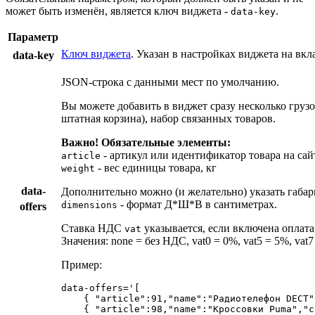
может быть изменён, является ключ виджета -
.
data-key
Параметр
Ключ виджета
. Указан в настройках виджета на вк
data-key
JSON-строка с данными мест по умолчанию.
Вы можете добавить в виджет сразу несколько грузо
штатная корзина), набор связанных товаров.
Важно! Обязательные элементы:
- артикул или идентификатор товара на са
article
- вес единицы товара, кг
weight
data-
Дополнительно можно (и желательно) указать габа
- формат Д*Ш*В в сантиметрах.
dimensions
offers
Ставка НДС
указывается, если включена оплата 
vat
Значения: none = без НДС, vat0 = 0%, vat5 = 5%, vat7
Пример:
data-offers=
'[

    { "article":91,"name":"Радиотелефон DECT"
    { "article":98,"name":"Кроссовки Puma","c