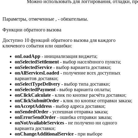
Можно использовать для логгирования, отладки, п
Параметры, отмеченные
, - обязательны.
Функции обратного вызова
Доступно 10 функций обратного вызова для каждого
ключевого события или ошибки:
onLoadApp
- инициализация виджета;
onSelectedSettlement
- выбор населённого пункта;
onSelectedService
- выбор варианта доставки;
onAllServicesLoaded
- получение всех доступных
вариантов доставки;
onSelectTypeDelivery
- выбор типа доставки;
onSelectedPayment
- выбор варианта оплаты;
onClickCalculate
- клик по кнопке расчёта доставки;
onClickSubmitOrder
- клик по кнопке отправки заказа;
onAcceptAddress
- выбор адреса доставки;
onSendedOrder
- успешная отправка заказа;
onErrorSendOrder
- ошибка отправки заказа;
onNotAvailableServices
- не получено ни одного
варианта доставки;
onChangeAdditionalService
- при выборе