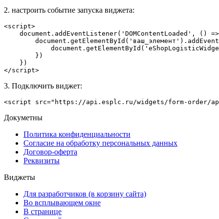
2. настроить событие запуска виджета:
<script>

document
.addEventListener(
'DOMContentLoaded'
, 
()
 =>
document
.getElementById(
'ваш_элемент'
).addEvent
document
.getElementById(
'eShopLogisticWidge
        })

    })

</script>
3. Подключить виджет:
<
script
src
=
"https://api.esplc.ru/widgets/form-order/ap
Докуметны
Политика конфиденциальности
Согласие на обработку персональных данных
Договор-оферта
Реквизиты
Виджеты
Для разработчиков (в корзину сайта)
Во всплывающем окне
В странице