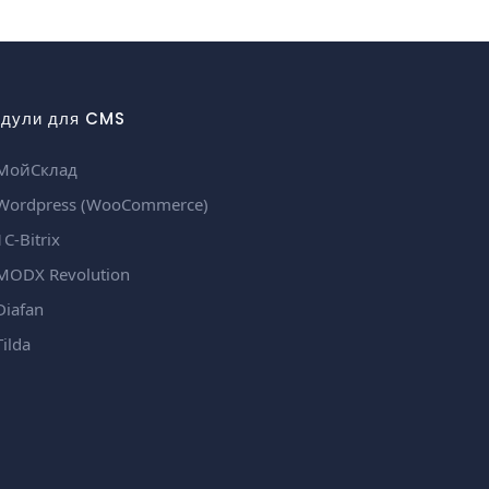
дули для CMS
МойСклад
ordpress (WooCommerce)
С-Bitrix
ODX Revolution
iafan
ilda