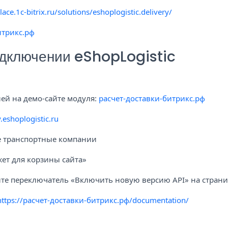
ace.1c-bitrix.ru/solutions/eshoplogistic.delivery/
итрикс.рф
одключении eShopLogistic
ей на демо-сайте модуля:
расчет-доставки-битрикс.рф
.eshoplogistic.ru
е транспортные компании
ет для корзины сайта»
те переключатель «Включить новую версию API» на страни
https://расчет-доставки-битрикс.рф/documentation/