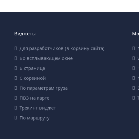
Виджеты
Мо
Для разработчиков (в корзину сайта)
Во всплывающем окне
W
В странице
1
С корзиной
M
По параметрам груза
D
ПВЗ на карте
T
Трекинг виджет
По маршруту