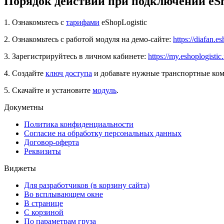
Порядок действий при подключении eSh
1. Ознакомьтесь с
тарифами
eShopLogistic
2. Ознакомьтесь с работой модуля на демо-сайте:
https://diafan.es
3. Зарегистрируйтесь в личном кабинете:
https://my.eshoplogistic.
4. Создайте
ключ доступа
и добавьте нужные транспортные ко
5. Скачайте и установите
модуль
.
Докуметны
Политика конфиденциальности
Согласие на обработку персональных данных
Договор-оферта
Реквизиты
Виджеты
Для разработчиков (в корзину сайта)
Во всплывающем окне
В странице
С корзиной
По параметрам груза