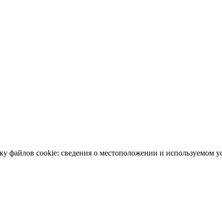
ку файлов cookie: сведения о местоположении и используемом у