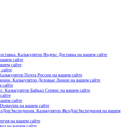
оставка. Калькулятор Яндекс Доставка на вашем сайте
вашем сайте
вашем сайте
 сайте
Калькулятор Почта России на вашем сайте
инии. Калькулятор Деловые Линии на вашем сайте
 сайте
с. Калькулятор Байкал Сервис на вашем сайте
сайте
вашем сайте
Dostavista на вашем сайте
елДорЭкспедиция. Калькулятор ЖелДорЭкспедиция на вашем
ргия на вашем сайте
воз на вашем сайте