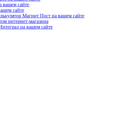
на вашем сайте
вашем сайте
лькулятор Магнит Пост на вашем сайте
том интернет-магазина
Интеграл на вашем сайте