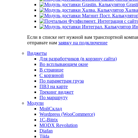
Если в списке нет нужной вам транспортной компа
отправьте нам
заявку на подключение
Виджеты
Для разработчиков (в корзину сайта)
Во всплывающем окне
В странице
С корзиной
По параметрам груза
ПВЗ на карте
Трекинг виджет
По маршруту
Модули
МойСклад
Wordpress (WooCommerce)
1С-Bitrix
MODX Revolution
Diafan
Tilda