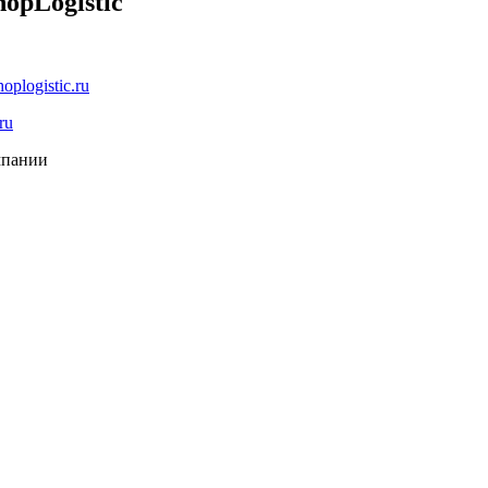
opLogistic
hoplogistic.ru
ru
мпании